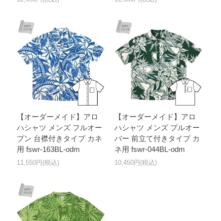
【オーダーメイド】アロ
【オーダーメイド】アロ
ハシャツ メンズ フルオー
ハシャツ メンズ プルオー
プン 台襟付きタイプ カネ
バー 前立て付きタイプ カ
用 fswr-163BL-odm
ネ用 fswr-044BL-odm
11,550円(税込)
10,450円(税込)