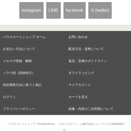
Instagram
LINE
facebook
X (twitter)
パウスカートショップ ホーム
お問い合わせ
お支払い方法について
配送方法・送料について
メルマガ登録・解除
返品・交換のガイドライン
ハラウ割（団体割引）
ギフトラッピング
特定商取引法に基づく表記
マイアカウント
ログイン
カートを見る
プライバシーポリシー
画像・内容の二次利用について
『パウスカートショップ / PauSkirtShop』『ウルベヒヤーン』は株式会社ハレハワイイの登録商標で
す。