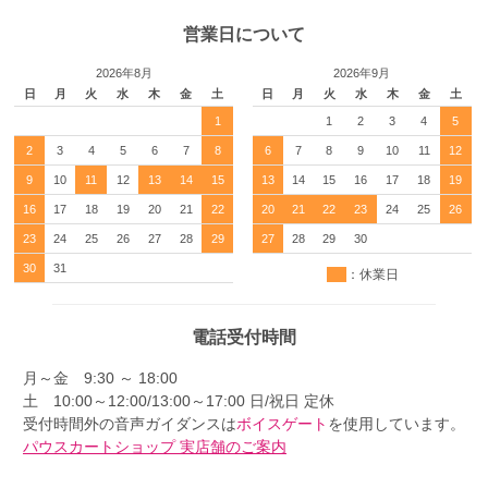
営業日について
2026年8月
2026年9月
日
月
火
水
木
金
土
日
月
火
水
木
金
土
1
1
2
3
4
5
2
3
4
5
6
7
8
6
7
8
9
10
11
12
9
10
11
12
13
14
15
13
14
15
16
17
18
19
16
17
18
19
20
21
22
20
21
22
23
24
25
26
23
24
25
26
27
28
29
27
28
29
30
30
31
：休業日
電話受付時間
月～金 9:30 ～ 18:00
土 10:00～12:00/13:00～17:00 日/祝日 定休
受付時間外の音声ガイダンスは
ボイスゲート
を使用しています。
パウスカートショップ 実店舗のご案内