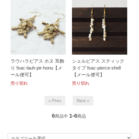
ラウハラピアス ホヌ 耳飾
シェルピアス スティック
り fsac-lauh-pir-honu【メ
タイプ fsac-pierce-shell
ール便可】
【メール便可】
売り切れ
売り切れ
« Prev
Next »
6
1-6
商品中
商品