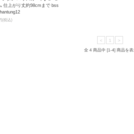
 仕上がり丈約98cmまで bss
hantung12
0円(税込)
<
1
>
全 4 商品中 [1-4] 商品を