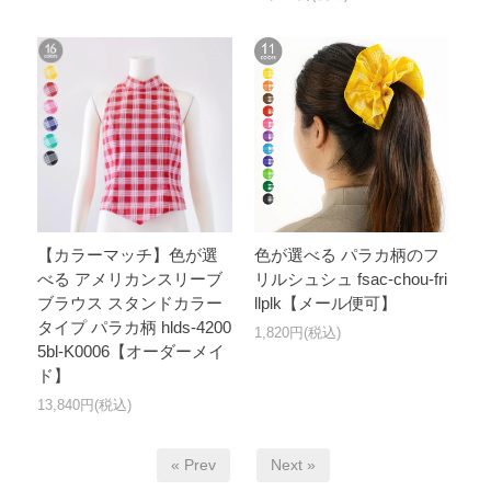
【カラーマッチ】色が選
色が選べる パラカ柄のフ
べる アメリカンスリーブ
リルシュシュ fsac-chou-fri
ブラウス スタンドカラー
llplk【メール便可】
タイプ パラカ柄 hlds-4200
1,820円(税込)
5bl-K0006【オーダーメイ
ド】
13,840円(税込)
« Prev
Next »