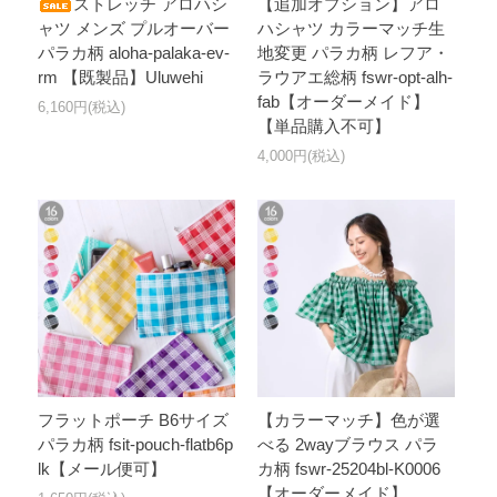
ストレッチ アロハシ
【追加オプション】アロ
ャツ メンズ プルオーバー
ハシャツ カラーマッチ生
パラカ柄 aloha-palaka-ev-
地変更 パラカ柄 レフア・
rm 【既製品】Uluwehi
ラウアエ総柄 fswr-opt-alh-
fab【オーダーメイド】
6,160円(税込)
【単品購入不可】
4,000円(税込)
フラットポーチ B6サイズ
【カラーマッチ】色が選
パラカ柄 fsit-pouch-flatb6p
べる 2wayブラウス パラ
lk【メール便可】
カ柄 fswr-25204bl-K0006
【オーダーメイド】