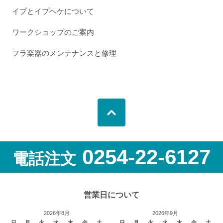
イプとイプヘケについて
ワークショップのご案内
フラ楽器のメンテナンスと修理
0254-22-6127
電話注文
営業日について
2026年8月
2026年9月
日
月
火
水
木
金
土
日
月
火
水
木
金
土