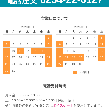
電話注文
営業日について
2026年8月
2026年9月
日
月
火
水
木
金
土
日
月
火
水
木
金
土
1
1
2
3
4
5
2
3
4
5
6
7
8
6
7
8
9
10
11
12
9
10
11
12
13
14
15
13
14
15
16
17
18
19
16
17
18
19
20
21
22
20
21
22
23
24
25
26
23
24
25
26
27
28
29
27
28
29
30
30
31
：休業日
電話受付時間
月～金 9:30 ～ 18:00
土 10:00～12:00/13:00～17:00 日/祝日 定休
受付時間外の音声ガイダンスは
ボイスゲート
を使用しています。