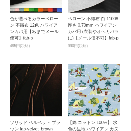
色が選べるカラーペロー
ペローン 不織布 白 11008
ン 不織布 12色 ハワイア
厚さ 0.70mm ハワイアン
ンカパ用【3yまでメール
カパ用 (衣装やオヘカパラ
便可】fab-p
に)【メール便不可】fab-p
495円(税込)
990円(税込)
ソリッド ベルベット ブラ
【綿 コットン 100%】 水
ウン fab-velvet_brown
色の生地 ハワイアン カヌ