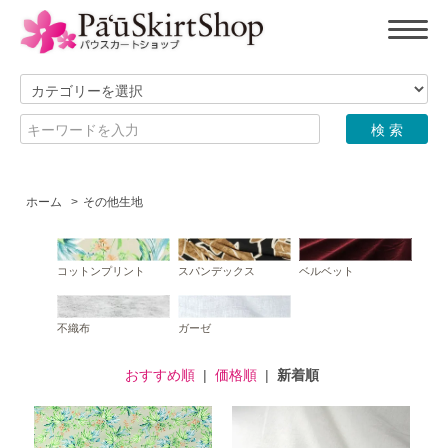
ホーム
>
その他生地
コットンプリント
スパンデックス
ベルベット
不織布
ガーゼ
おすすめ順
|
価格順
|
新着順