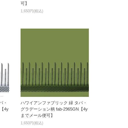
可】
1,650円(税込)
パ・
ハワイアンファブリック 緑 タパ・
【4y
グラデーション柄 fab-2965GN【4y
までメール便可】
1,650円(税込)