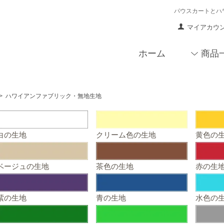
パウスカートとハ
マイアカウ
ホーム
商品
>
ハワイアンファブリック・無地生地
白の生地
クリーム色の生地
黄色の
ベージュの生地
茶色の生地
赤の生
紫の生地
青の生地
水色の