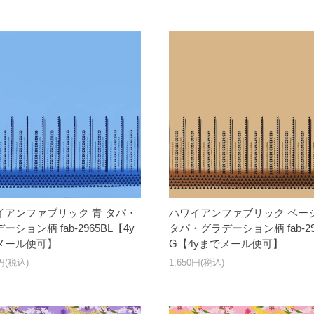
イアンファブリック 青 タパ・
ハワイアンファブリック ベー
ーション柄 fab-2965BL【4y
タパ・グラデーション柄 fab-29
メール便可】
G【4yまでメール便可】
0円(税込)
1,650円(税込)