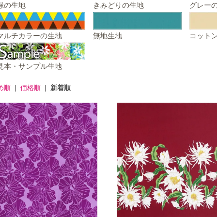
緑の生地
きみどりの生地
グレー
マルチカラーの生地
無地生地
コット
見本・サンプル生地
め順
|
価格順
|
新着順