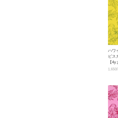
ハワ
ビスカ
【4
1,65