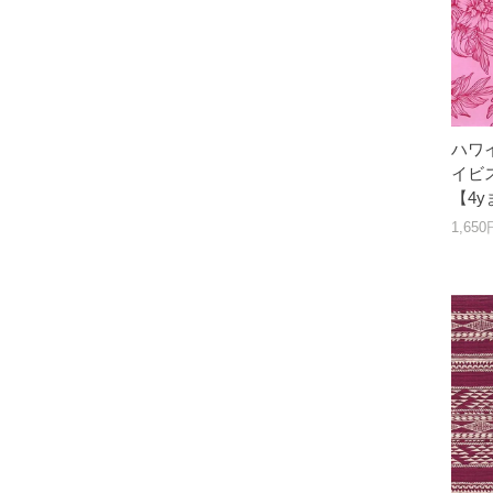
ハワ
イビス
【4
1,65