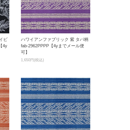
イビ
ハワイアンファブリック 紫 タパ柄
【4y
fab-2962PPPP【4yまでメール便
可】
1,650円(税込)