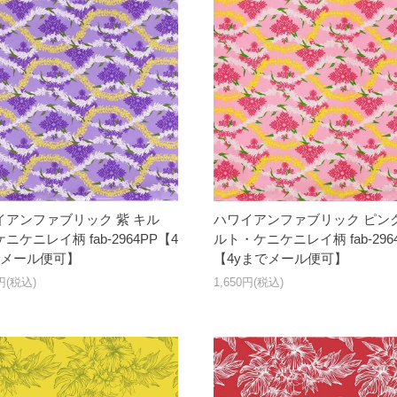
イアンファブリック 紫 キル
ハワイアンファブリック ピンク
ニケニレイ柄 fab-2964PP【4
ルト・ケニケニレイ柄 fab-2964
でメール便可】
【4yまでメール便可】
0円(税込)
1,650円(税込)