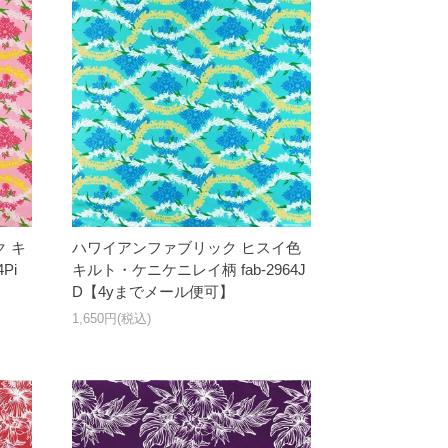
 キ
ハワイアンファブリック ヒスイ色
Pi
キルト・ケニケニレイ柄 fab-2964J
D【4yまでメール便可】
1,650円(税込)