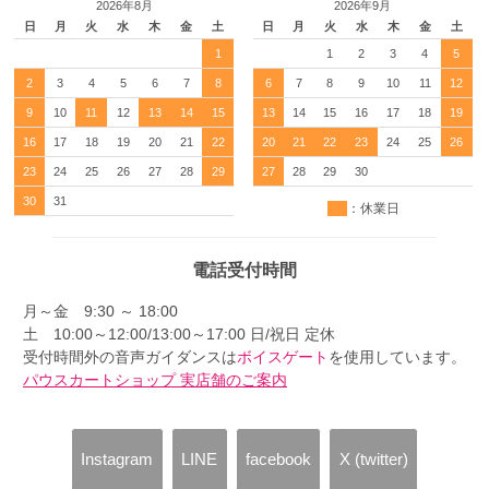
2026年8月
2026年9月
日
月
火
水
木
金
土
日
月
火
水
木
金
土
1
1
2
3
4
5
2
3
4
5
6
7
8
6
7
8
9
10
11
12
9
10
11
12
13
14
15
13
14
15
16
17
18
19
16
17
18
19
20
21
22
20
21
22
23
24
25
26
23
24
25
26
27
28
29
27
28
29
30
30
31
：休業日
電話受付時間
月～金 9:30 ～ 18:00
土 10:00～12:00/13:00～17:00 日/祝日 定休
受付時間外の音声ガイダンスは
ボイスゲート
を使用しています。
パウスカートショップ 実店舗のご案内
Instagram
LINE
facebook
X (twitter)