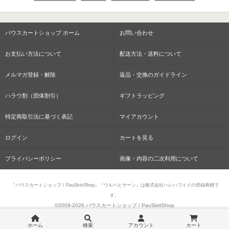
パウスカートショップ ホーム
お問い合わせ
お支払い方法について
配送方法・送料について
メルマガ登録・解除
返品・交換のガイドライン
ハラウ割（団体割引）
ギフトラッピング
特定商取引法に基づく表記
マイアカウント
ログイン
カートを見る
プライバシーポリシー
画像・内容の二次利用について
『パウスカートショップ / PauSkirtShop』『ウルベヒヤーン』は株式会社ハレハワイイの登録商標で
す。
©2009-
2026 パウスカートショップ / PauSkirtShop
ホーム
検索
アカウント
カート