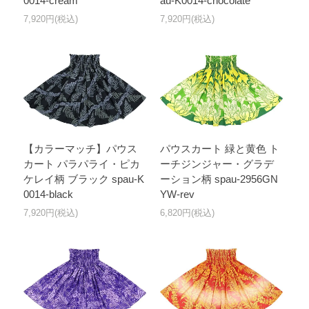
0014-cream
au-K0014-chocolate
7,920円(税込)
7,920円(税込)
【カラーマッチ】パウス
パウスカート 緑と黄色 ト
カート パラパライ・ピカ
ーチジンジャー・グラデ
ケレイ柄 ブラック spau-K
ーション柄 spau-2956GN
0014-black
YW-rev
7,920円(税込)
6,820円(税込)