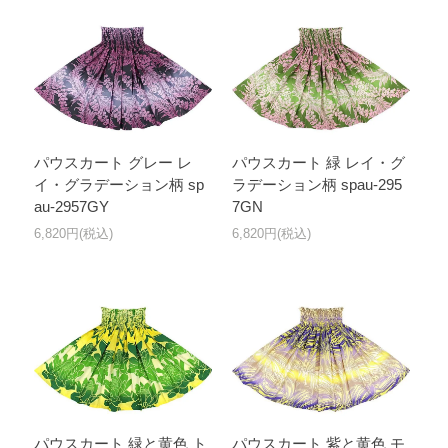
パウスカート グレー レ
パウスカート 緑 レイ・グ
イ・グラデーション柄 sp
ラデーション柄 spau-295
au-2957GY
7GN
6,820円(税込)
6,820円(税込)
パウスカート 緑と黄色 ト
パウスカート 紫と黄色 モ