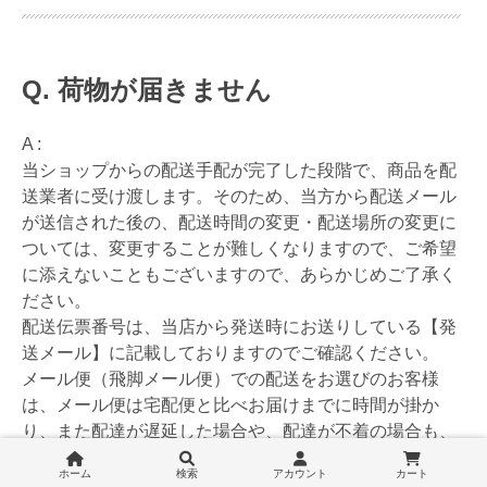
荷物が届きません
A :
当ショップからの配送手配が完了した段階で、商品を配
送業者に受け渡します。そのため、当方から配送メール
が送信された後の、配送時間の変更・配送場所の変更に
ついては、変更することが難しくなりますので、ご希望
に添えないこともございますので、あらかじめご了承く
ださい。
配送伝票番号は、当店から発送時にお送りしている【発
送メール】に記載しておりますのでご確認ください。
メール便（飛脚メール便）での配送をお選びのお客様
は、メール便は宅配便と比べお届けまでに時間が掛か
り、また配達が遅延した場合や、配達が不着の場合も、
その補償がないことをあらかじめご了承ください。詳し
ホーム
検索
アカウント
カート
くは
【配送方法・送料について】
をご確認ください。