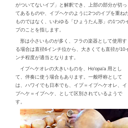
がついてないイプ」と解釈でき、上部の部分が切っ
てあるものや、イプヘケのように2つのイプを重ね
ものではなく、いわゆる「ひょうたん形」の1つの
プのことを指します。
形は小さいものが多く、フラの楽器として使用す
る場合は直径6インチ位から、大きくても直径が10
ンチ程度が適当となります。
イプヘケオレの大きいものを、Ho'opa'a 用とし
て、伴奏に使う場合もあります。一般呼称として
は、ハワイでも日本でも、イプ＝イプヘケオレ、イ
プヘケ＝イプヘケ、として区別されているようで
す。