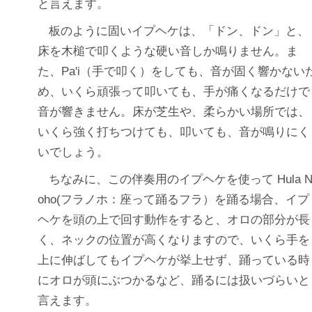
と言えます。
板のように固いイプヘケは、「ドン、ドン」と、
床を木槌で叩くような硬い音しか鳴りません。ま
た、Pa'i（手で叩く）をしても、音が固く響かない
め、いくら頑張って叩いても、手が痛くなるだけで
音が響きません。床が芝生や、柔らかい場所では、
いくら強く打ちつけても、叩いても、音が鳴りにく
いでしょう。
ちなみに、この伴奏用のイプヘケを使って Hula 
oho(フラノホ：座って踊るフラ）を踊る場合、イプ
ヘケを頭の上で回す動作をすると、オロの部分が長
く、ネックの位置が高くなりますので、いくら手を
上に伸ばしてもイプヘケが挙上せず、踊っている時
にオロが頭にぶつかるなど、踊るには扱いづらいと
言えます。