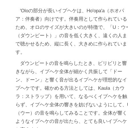
'Oloの部分が長いイプヘケは、Ho'opa'a（ホオパ
ア：伴奏者）向けです。伴奏用として作られている
ため、オロのサイズが大きいのが特徴で、「U：ウ
（ダウンビート）」の音を低く大きく、遠くの人ま
で聴かせるため、縦に長く、大きめに作られていま
す。
ダウンビートの音を鳴らしたとき、ビリビリと響
きながら、イプヘケ全体が細かく共振して「ドー
ン、ドーン」と響く音が出るイプヘケが理想的なイ
プヘケです。確かめる方法としては、Kaula（カウ
ラ：ストラップ）を用いて、なるべくイプヘケを触
らず、イプヘケ全体の響きを妨げないようにして、
（ウー）の音を鳴らしてみることです。全体が響く
ようなイプヘケの音が出たら、とても良いイプヘケ