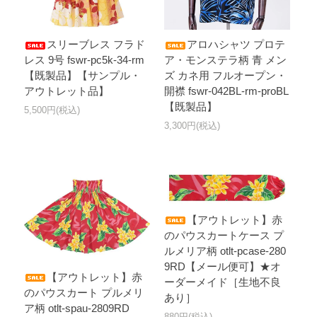
スリーブレス フラド
アロハシャツ プロテ
レス 9号 fswr-pc5k-34-rm
ア・モンステラ柄 青 メン
【既製品】【サンプル・
ズ カネ用 フルオープン・
アウトレット品】
開襟 fswr-042BL-rm-proBL
【既製品】
5,500円(税込)
3,300円(税込)
【アウトレット】赤
のパウスカートケース プ
ルメリア柄 otlt-pcase-280
9RD【メール便可】★オ
【アウトレット】赤
ーダーメイド［生地不良
のパウスカート プルメリ
あり］
ア柄 otlt-spau-2809RD
880円(税込)