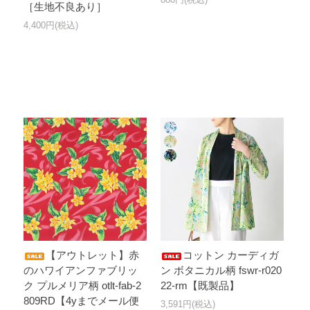
［生地不良あり］
4,400円(税込)
【アウトレット】赤
コットン カーディガ
のハワイアンファブリッ
ン ボタニカル柄 fswr-r020
ク プルメリア柄 otlt-fab-2
22-rm【既製品】
809RD【4yまでメール便
3,591円(税込)