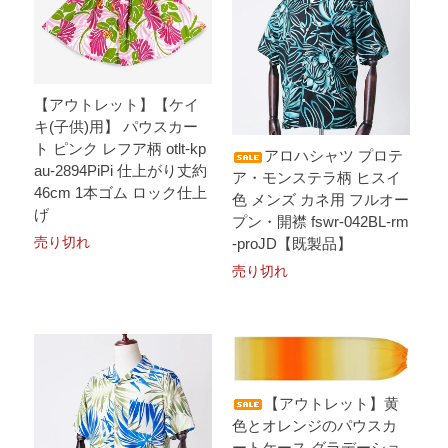
【アウトレット】【ケイ
キ(子供)用】 パウスカー
ト ピンク レフア柄 otlt-kp
アロハシャツ プロテ
au-2894PiPi 仕上がり丈約
ア・モンステラ柄 ヒスイ
46cm 1本ゴム ロック仕上
色 メンズ カネ用 フルオー
げ
プン・開襟 fswr-042BL-rm
売り切れ
-proJD【既製品】
売り切れ
【アウトレット】黄
色とオレンジのパウスカ
ートケース グラデーショ