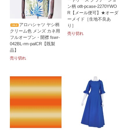
ン柄 otlt-pcase-2270YWO
R【メール便可】★オーダ
ーメイド［生地不良あ
アロハシャツ ヤシ柄
り］
クリーム色 メンズ カネ用
売り切れ
フルオープン・開襟 fswr-
042BL-rm-palCR【既製
品】
売り切れ