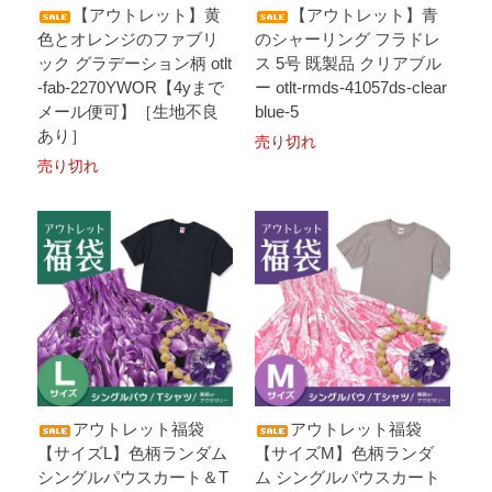
【アウトレット】黄
【アウトレット】青
色とオレンジのファブリ
のシャーリング フラドレ
ック グラデーション柄 otlt
ス 5号 既製品 クリアブル
-fab-2270YWOR【4yまで
ー otlt-rmds-41057ds-clear
メール便可】［生地不良
blue-5
あり］
売り切れ
売り切れ
アウトレット福袋
アウトレット福袋
【サイズL】色柄ランダム
【サイズM】色柄ランダ
シングルパウスカート＆T
ム シングルパウスカート