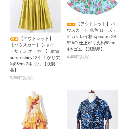
【アウトレット】パ
ウスカート 水色 ローズ・
ピカケレイ柄 spau-rm-29
【アウトレット】
52AQ 仕上がり丈約58cm
【パウスカート シャイニ
4本ゴム 【既製品】
ーサテン オーカー】 stnp
4,400円(税込)
au-rm-shiny12 仕上がり丈
約86cm 2本ゴム 【既製
品】
5,280円(税込)