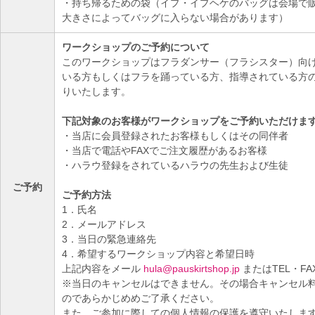
・持ち帰るための袋（イプ・イプヘケのバッグは会場で
大きさによってバッグに入らない場合があります）
ワークショップのご予約について
このワークショップはフラダンサー（フラシスター）向
いる方もしくはフラを踊っている方、指導されている方
りいたします。
下記対象のお客様がワークショップをご予約いただけま
・当店に会員登録されたお客様もしくはその同伴者
・当店で電話やFAXでご注文履歴があるお客様
・ハラウ登録をされているハラウの先生および生徒
ご予約
ご予約方法
1．氏名
2．メールアドレス
3．当日の緊急連絡先
4．希望するワークショップ内容と希望日時
上記内容をメール
hula@pauskirtshop.jp
またはTEL・F
※当日のキャンセルはできません。その場合キャンセル
のであらかじめめご了承ください。
また、ご参加に際しての個人情報の保護を遵守いたしま