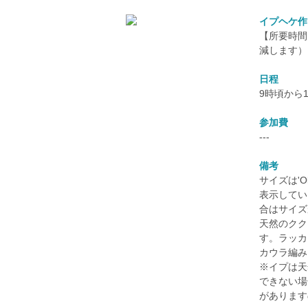
イプヘケ作
【所要時間
減します）
日程
9時頃から
参加費
---
備考
サイズは'
表示してい
合はサイズ
天然のクク
す。ラッカ
カウラ編み
※イプは天
できない場
があります