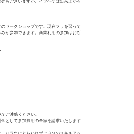
販売もございますが、イプヘケは出来上がる
けのワークショップです。現在フラを習って
のみが参加できます。商業利用の参加はお断
す
AXでご連絡ください。
料金として参加費用の全額を請求いたします
す。ハラウにとらわれずご自分のスキルアッ