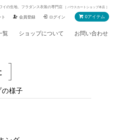
ワイの生地、フラダンス衣装の専門店
［ パウスカートショップ本店 ］
0アイテム
ント
会員登録
ログイン
一覧
ショップについて
お問い合わせ
た
プの様子