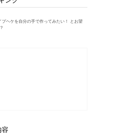
キング
イプヘケを自分の手で作ってみたい！ とお望
？
内容