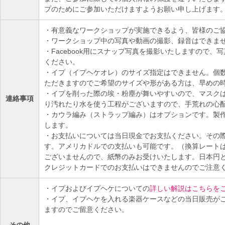
プのためにご参加いただけますようお願い申し上げます
・有意義なワークショップが実施できるよう、皆様のご
・ワークショップ中の写真や動画の撮影、録音はできま
・Facebook用にスナップ写真を撮影いたしますので
ください。
・イプ（イプヘケオレ）のサイズ指定はできません。個
ただきますのでご希望のサイズや形がある方は、早めの
・イプを削った際の埃・粉塵が舞いやすいので、マスク
連絡事項
り汚れたり水を使う工程がございますので、手荒れの心
・カウラ編み（ストラップ編み）はオプションです。製
します。
・お支払いについては当日現金でお支払ください。その
す。アメリカドルでの支払いも可能です。（換算レート
ございませんので、紙幣のみお受けいたします。日本円
クレジットカードでのお支払いはできませんのでご注意
・イプおよびイプヘケについての
詳しい解説はこちらを
・イプ、イプヘケを入れる楽器ケースなどの当日販売が
ますのでご留意ください。