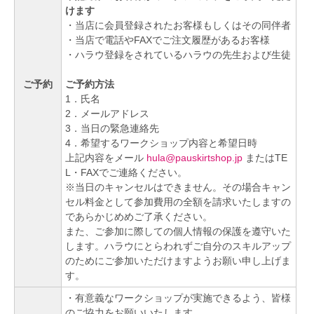
けます
・当店に会員登録されたお客様もしくはその同伴者
・当店で電話やFAXでご注文履歴があるお客様
・ハラウ登録をされているハラウの先生および生徒
ご予約
ご予約方法
1．氏名
2．メールアドレス
3．当日の緊急連絡先
4．希望するワークショップ内容と希望日時
上記内容をメール
hula@pauskirtshop.jp
またはTE
L・FAXでご連絡ください。
※当日のキャンセルはできません。その場合キャン
セル料金として参加費用の全額を請求いたしますの
であらかじめめご了承ください。
また、ご参加に際しての個人情報の保護を遵守いた
します。ハラウにとらわれずご自分のスキルアップ
のためにご参加いただけますようお願い申し上げま
す。
・有意義なワークショップが実施できるよう、皆様
のご協力をお願いいたします。