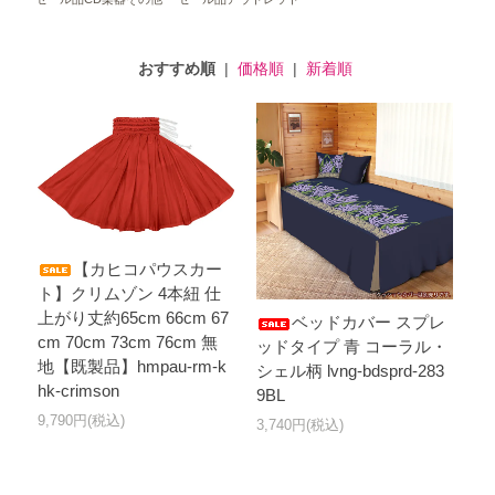
おすすめ順
|
価格順
|
新着順
【カヒコパウスカー
ト】クリムゾン 4本紐 仕
上がり丈約65cm 66cm 67
ベッドカバー スプレ
cm 70cm 73cm 76cm 無
ッドタイプ 青 コーラル・
地【既製品】hmpau-rm-k
シェル柄 lvng-bdsprd-283
hk-crimson
9BL
9,790円(税込)
3,740円(税込)