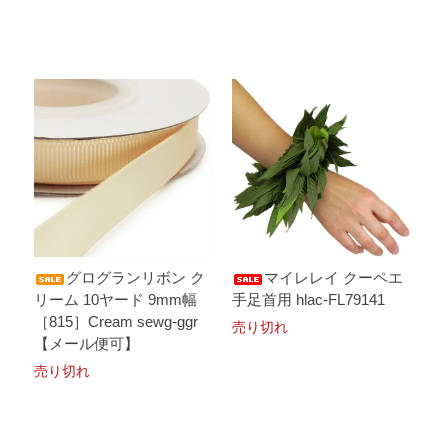
グログランリボン ク
マイレレイ クーペエ
リーム 10ヤード 9mm幅
手足首用 hlac-FL79141
［815］Cream sewg-ggr
売り切れ
【メール便可】
売り切れ