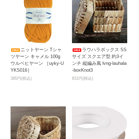
ニットヤーン Tシャ
ラウハラボックス SS
ツヤーン キャメル 100g
サイズ スクエア型 約3イ
ウルベヒヤーン ［uyky-U
ンチ 縦編み風 lvng-lauhala
YKS016］
-boxKnot3
385円(税込)
831円(税込)