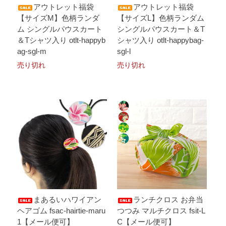
アウトレット福袋
アウトレット福袋
【サイズM】色柄ランダ
【サイズL】色柄ランダム
ム シングルパウスカート
シングルパウスカート＆T
＆Tシャツ入り otlt-happyb
シャツ入り otlt-happybag-
ag-sgl-m
sgl-l
売り切れ
売り切れ
まあるいハワイアン
ランチクロス お弁当
ヘアゴム fsac-hairtie-maru
つつみ マルチクロス fsit-L
1【メール便可】
C【メール便可】