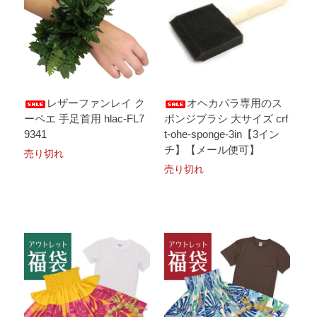
レザーファンレイ ク
オヘカパラ専用のス
ーペエ 手足首用 hlac-FL7
ポンジブラシ 大サイズ crf
9341
t-ohe-sponge-3in【3イン
チ】【メール便可】
売り切れ
売り切れ