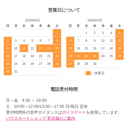
営業日について
2026年8月
2026年9月
日
月
火
水
木
金
土
日
月
火
水
木
金
土
1
1
2
3
4
5
2
3
4
5
6
7
8
6
7
8
9
10
11
12
9
10
11
12
13
14
15
13
14
15
16
17
18
19
16
17
18
19
20
21
22
20
21
22
23
24
25
26
23
24
25
26
27
28
29
27
28
29
30
30
31
：休業日
電話受付時間
月～金 9:30 ～ 18:00
土 10:00～12:00/13:00～17:00 日/祝日 定休
受付時間外の音声ガイダンスは
ボイスゲート
を使用しています。
パウスカートショップ 実店舗のご案内