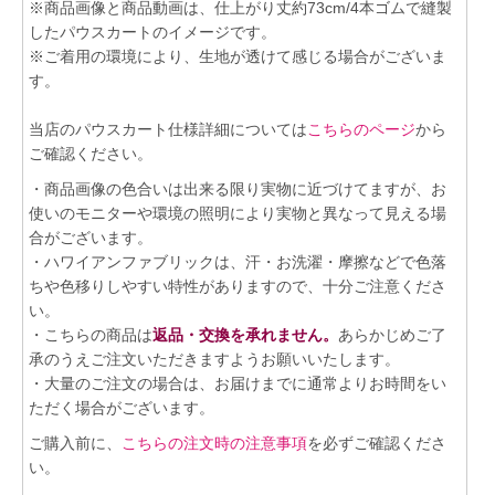
※商品画像と商品動画は、仕上がり丈約73cm/4本ゴムで縫製
したパウスカートのイメージです。
※ご着用の環境により、生地が透けて感じる場合がございま
す。
当店のパウスカート仕様詳細については
こちらのページ
から
ご確認ください。
・商品画像の色合いは出来る限り実物に近づけてますが、お
使いのモニターや環境の照明により実物と異なって見える場
合がございます。
・ハワイアンファブリックは、汗・お洗濯・摩擦などで色落
ちや色移りしやすい特性がありますので、十分ご注意くださ
い。
・こちらの商品は
返品・交換を承れません。
あらかじめご了
承のうえご注文いただきますようお願いいたします。
・大量のご注文の場合は、お届けまでに通常よりお時間をい
ただく場合がございます。
ご購入前に、
こちらの注文時の注意事項
を必ずご確認くださ
い。