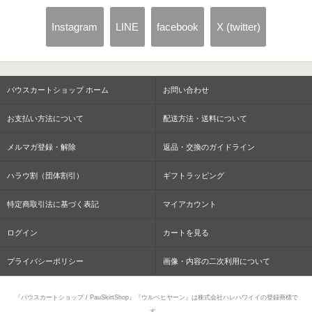
Instagram
LINE
facebook
X (twitter)
パウスカートショップ ホーム
お問い合わせ
お支払い方法について
配送方法・送料について
メルマガ登録・解除
返品・交換のガイドライン
ハラウ割（団体割引）
ギフトラッピング
特定商取引法に基づく表記
マイアカウント
ログイン
カートを見る
プライバシーポリシー
画像・内容の二次利用について
『パウスカートショップ / PauSkirtShop』『ウルベヒヤーン』は株式会社ハレハワイイの登録商標で
す。