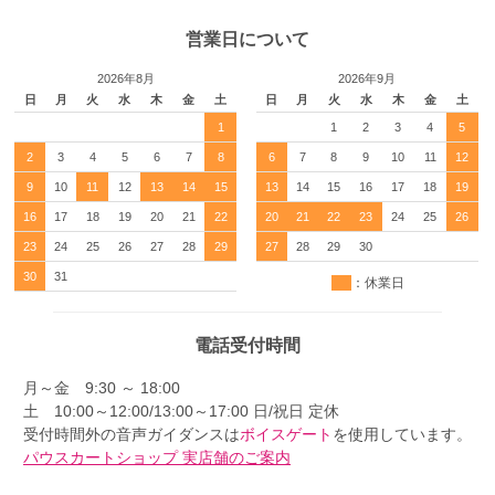
営業日について
2026年8月
2026年9月
日
月
火
水
木
金
土
日
月
火
水
木
金
土
1
1
2
3
4
5
2
3
4
5
6
7
8
6
7
8
9
10
11
12
9
10
11
12
13
14
15
13
14
15
16
17
18
19
16
17
18
19
20
21
22
20
21
22
23
24
25
26
23
24
25
26
27
28
29
27
28
29
30
30
31
：休業日
電話受付時間
月～金 9:30 ～ 18:00
土 10:00～12:00/13:00～17:00 日/祝日 定休
受付時間外の音声ガイダンスは
ボイスゲート
を使用しています。
パウスカートショップ 実店舗のご案内