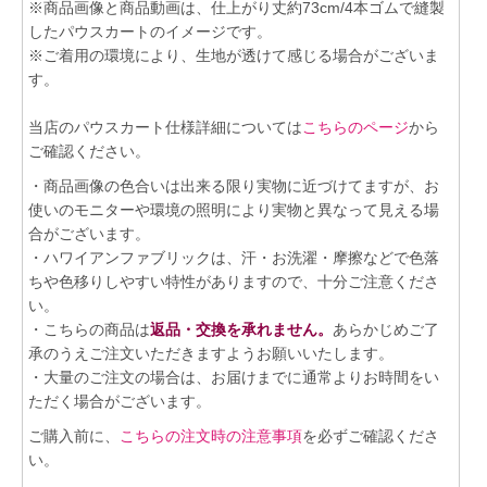
※商品画像と商品動画は、仕上がり丈約73cm/4本ゴムで縫製
したパウスカートのイメージです。
※ご着用の環境により、生地が透けて感じる場合がございま
す。
当店のパウスカート仕様詳細については
こちらのページ
から
ご確認ください。
・商品画像の色合いは出来る限り実物に近づけてますが、お
使いのモニターや環境の照明により実物と異なって見える場
合がございます。
・ハワイアンファブリックは、汗・お洗濯・摩擦などで色落
ちや色移りしやすい特性がありますので、十分ご注意くださ
い。
・こちらの商品は
返品・交換を承れません。
あらかじめご了
承のうえご注文いただきますようお願いいたします。
・大量のご注文の場合は、お届けまでに通常よりお時間をい
ただく場合がございます。
ご購入前に、
こちらの注文時の注意事項
を必ずご確認くださ
い。