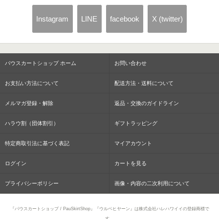
Instagram
LINE
facebook
X (twitter)
パウスカートショップ ホーム
お問い合わせ
お支払い方法について
配送方法・送料について
メルマガ登録・解除
返品・交換のガイドライン
ハラウ割（団体割引）
ギフトラッピング
特定商取引法に基づく表記
マイアカウント
ログイン
カートを見る
プライバシーポリシー
画像・内容の二次利用について
『パウスカートショップ / PauSkirtShop』『ウルベヒヤーン』は株式会社ハレハワイイの登録商標で
す。