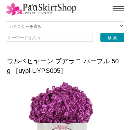
ウルベヒヤーン プアラニ パープル 50
g ［uypl-UYPS005］