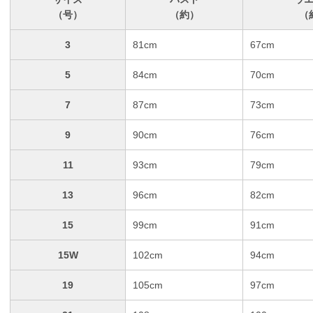
（号）
（約）
（
3
81cm
67cm
5
84cm
70cm
7
87cm
73cm
9
90cm
76cm
11
93cm
79cm
13
96cm
82cm
15
99cm
91cm
15W
102cm
94cm
19
105cm
97cm