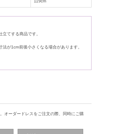
119cm
仕立てする商品です。
。
寸法が1cm前後小さくなる場合があります。
。
。オーダードレスをご注文の際、同時にご購