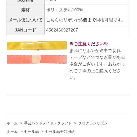
素材
ポリエステル100%
メール便について
こちらのリボンは
6個まで
同梱可能です。
JANコード
4582466927207
※ご注意ください※
まれにリボンが途中で切れ、
テープなどでつなぎ目がある
場合がございます。あらかじ
めご了承の上ご購入くださ
い。
ホーム
>
手芸ハンドメイド・クラフト
>
グログランリボン
ホーム
>
セール品
>
セール品手芸用品