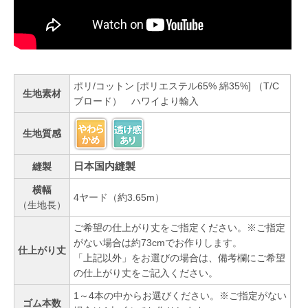
ポリ/コットン [ポリエステル65% 綿35%] （T/C
生地素材
ブロード） ハワイより輸入
生地質感
日本国内縫製
縫製
横幅
4ヤード（約3.65m）
（生地長）
ご希望の仕上がり丈をご指定ください。※ご指定
がない場合は約73cmでお作りします。
仕上がり丈
「上記以外」をお選びの場合は、備考欄にご希望
の仕上がり丈をご記入ください。
1～4本の中からお選びください。※ご指定がない
ゴム本数