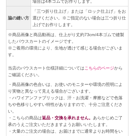
場合は4本ゴムでお作りします。
「三つ折り仕上げ」または「ロック仕上げ」をお
脇の縫い方
選びください。※ご指定のない場合は三つ折り仕
上げでお作りします。
※商品画像と商品動画は、仕上がり丈約73cm/4本ゴムで縫製
したパウスカートのイメージです。
※ご着用の環境により、生地が透けて感じる場合がございま
す。
当店のパウスカート仕様詳細については
こちらのページ
から
ご確認ください。
・商品画像の色合いは、お使いのモニターや環境の照明によ
り実物と異なって見える場合がございます。
・ハワイアンファブリックは、汗・お洗濯・摩擦などで色落
ちや色移りしやすい特性がありますので、十分ご注意くださ
い。
・こちらの商品は
返品・交換を承れません。
あらかじめご了
承のうえご注文いただきますようお願いいたします。
・大量のご注文の場合は、お届けまでに通常よりお時間をい