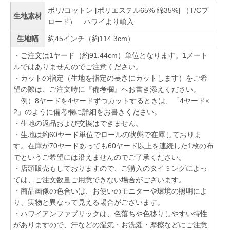
ポリ/コットン [ポリエステル65% 綿35%] （T/Cブ
生地素材
ロード） ハワイより輸入
生地幅
約45インチ（約114.3cm）
・ご注文は1ヤード（約91.44cm）単位となります。1メート
ルではありませんのでご注意ください。
・カットの指定（生地を指定の長さにカットします）をご希
望の際は、ご注文時に『備考欄』へお書き添えください。
例）8ヤードを4ヤードずつカットするときは、「4ヤード×
2」のように備考欄に詳細をお書きください。
・生地の返品および交換はできません。
・生地は約60ヤード単位でロールの状態で在庫しておりま
す。在庫が70ヤードあっても60ヤード以上を連続した1枚の布
でというご希望には沿えませんのでご了承ください。
・店頭販売もしておりますので、ご購入のタイミングによっ
ては、ご注文数量ご用意できない場合がございます。
・商品画像の色合いは、お使いのモニターや環境の照明によ
り、実物と異なって見える場合がございます。
・ハワイアンファブリックは、色落ちや色移りしやすい特性
がありますので、汗などの湿気・お洗濯・摩擦などにご注意