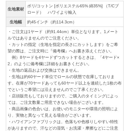
ポリ/コットン [ポリエステル65% 綿35%] （T/Cブ
生地素材
ロード） ハワイより輸入
生地幅
約45インチ（約114.3cm）
・ご注文は1ヤード（約91.44cm）単位となります。1メート
ルではありませんのでご注意ください。
・カットの指定（生地を指定の長さにカットします）をご希
望の際は、ご注文時に『備考欄』へお書き添えください。
例）8ヤードを4ヤードずつカットするときは、「4ヤード×
2」のように備考欄に詳細をお書きください。
・生地の返品および交換はできません。
・生地は約60ヤード単位でロールの状態で在庫しておりま
す。在庫が70ヤードあっても60ヤード以上を連続した1枚の布
でというご希望には沿えませんのでご了承ください。
・店頭販売もしておりますので、ご購入のタイミングによっ
ては、ご注文数量ご用意できない場合がございます。
・商品画像の色合いは、お使いのモニターや環境の照明によ
り、実物と異なって見える場合がございます。
・ハワイアンファブリックは、色落ちや色移りしやすい特性
がありますので、汗などの湿気・お洗濯・摩擦などにご注意