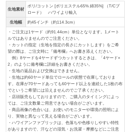
ポリ/コットン [ポリエステル65% 綿35%] （T/Cブ
生地素材
ロード） ハワイより輸入
生地幅
約45インチ（約114.3cm）
・ご注文は1ヤード（約91.44cm）単位となります。1メート
ルではありませんのでご注意ください。
・カットの指定（生地を指定の長さにカットします）をご希
望の際は、ご注文時に『備考欄』へお書き添えください。
例）8ヤードを4ヤードずつカットするときは、「4ヤード×
2」のように備考欄に詳細をお書きください。
・生地の返品および交換はできません。
・生地は約60ヤード単位でロールの状態で在庫しておりま
す。在庫が70ヤードあっても60ヤード以上を連続した1枚の布
でというご希望には沿えませんのでご了承ください。
・店頭販売もしておりますので、ご購入のタイミングによっ
ては、ご注文数量ご用意できない場合がございます。
・商品画像の色合いは、お使いのモニターや環境の照明によ
り、実物と異なって見える場合がございます。
・ハワイアンファブリックは、色落ちや色移りしやすい特性
がありますので、汗などの湿気・お洗濯・摩擦などにご注意