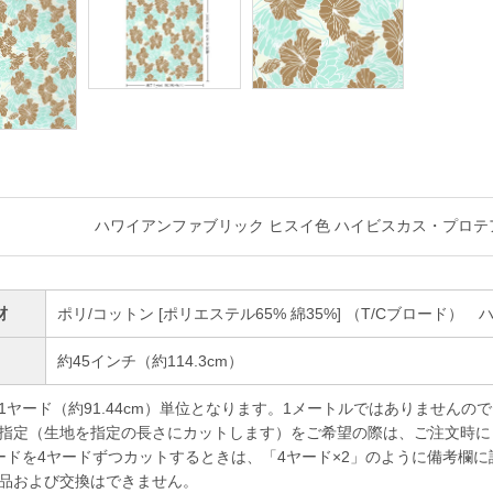
ハワイアンファブリック ヒスイ色 ハイビスカス・プロテア柄 
材
ポリ/コットン [ポリエステル65% 綿35%] （T/Cブロード）
幅
約45インチ（約114.3cm）
1ヤード（約91.44cm）単位となります。1メートルではありませんの
指定（生地を指定の長さにカットします）をご希望の際は、ご注文時に
ドを4ヤードずつカットするときは、「4ヤード×2」のように備考欄に
品および交換はできません。