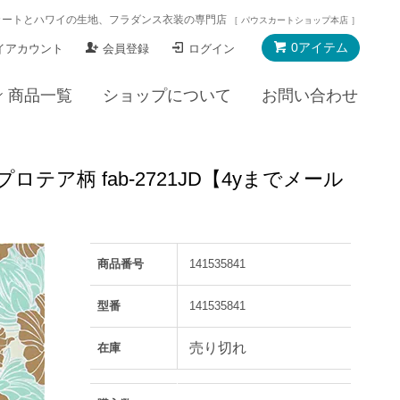
カートとハワイの生地、フラダンス衣装の専門店
［ パウスカートショップ本店 ］
0アイテム
イアカウント
会員登録
ログイン
商品一覧
ショップについて
お問い合わせ
ア柄 fab-2721JD【4yまでメール
商品番号
141535841
型番
141535841
売り切れ
在庫