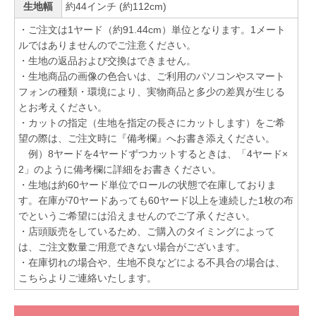
生地幅
約44インチ (約112cm)
・ご注文は1ヤード（約91.44cm）単位となります。1メート
ルではありませんのでご注意ください。
・生地の返品および交換はできません。
・生地商品の画像の色合いは、ご利用のパソコンやスマート
フォンの種類・環境により、実物商品と多少の差異が生じる
とお考えください。
・カットの指定（生地を指定の長さにカットします）をご希
望の際は、ご注文時に『備考欄』へお書き添えください。
例）8ヤードを4ヤードずつカットするときは、「4ヤード×
2」のように備考欄に詳細をお書きください。
・生地は約60ヤード単位でロールの状態で在庫しておりま
す。在庫が70ヤードあっても60ヤード以上を連続した1枚の布
でというご希望には沿えませんのでご了承ください。
・店頭販売をしているため、ご購入のタイミングによって
は、ご注文数量ご用意できない場合がございます。
・在庫切れの場合や、生地不良などによる不具合の場合は、
こちらよりご連絡いたします。