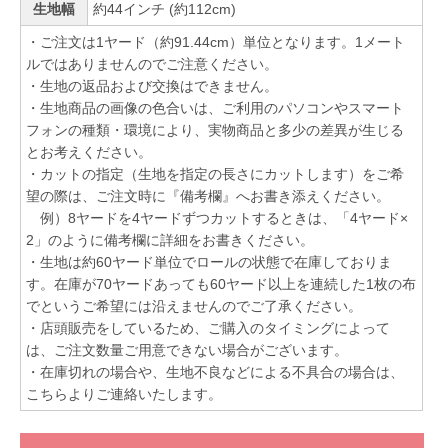
生地幅
約44インチ (約112cm)
・ご注文は1ヤード（約91.44cm）単位となります。1メート
ルではありませんのでご注意ください。
・生地の返品および交換はできません。
・生地商品の画像の色合いは、ご利用のパソコンやスマート
フォンの種類・環境により、実物商品と多少の差異が生じる
とお考えください。
・カットの指定（生地を指定の長さにカットします）をご希
望の際は、ご注文時に『備考欄』へお書き添えください。
例）8ヤードを4ヤードずつカットするときは、「4ヤード×
2」のように備考欄に詳細をお書きください。
・生地は約60ヤード単位でロールの状態で在庫しておりま
す。在庫が70ヤードあっても60ヤード以上を連続した1枚の布
でというご希望には沿えませんのでご了承ください。
・店頭販売をしているため、ご購入のタイミングによって
は、ご注文数量ご用意できない場合がございます。
・在庫切れの場合や、生地不良などによる不具合の場合は、
こちらよりご連絡いたします。