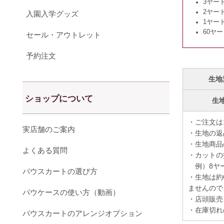
3ヤー
2ヤー
入園入学グッズ
1ヤー
60ヤ
セール・アウトレット
予約注文
生地
ショップについて
生
・ご注文は
実店舗のご案内
・生地の返
・生地商品
よくある質問
・カットの
例）8ヤー
パウスカートの選び方
・生地は約
ませんので
パウケースの使い方（動画）
・店頭販売
・在庫切れ
パウスカートのアレンジオプション