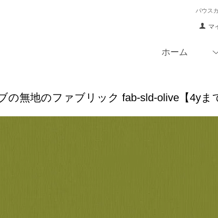
パウス
マ
ホーム
の無地のファブリック fab-sld-olive【4