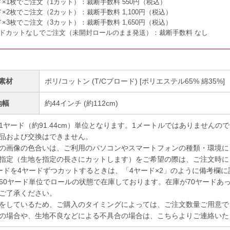
ド×1枚でご注文（1カット）：
裁断手数料 550円（税込）
ド×2枚でご注文（2カット）：
裁断手数料 1,100円（税込）
ド×3枚でご注文（3カット）：
裁断手数料 1,650円（税込）
ードカットなしでご注文（未開封ロールのまま発送）：
裁断手数料 なし
素材
ポリ/コットン (T/Cブロード) [ポリエステル65% 綿35%]
地幅
約44インチ (約112cm)
1ヤード（約91.44cm）単位となります。1メートルではありませんの
品および交換はできません。
の画像の色合いは、ご利用のパソコンやスマートフォンの種類・環境に
指定（生地を指定の長さにカットします）をご希望の際は、ご注文時に
ドを4ヤードずつカットするときは、「4ヤード×2」のように備考欄に
60ヤード単位でロールの状態で在庫しております。在庫が70ヤードあ
ご了承ください。
をしているため、ご購入のタイミングによっては、ご注文数量ご用意で
の場合や、生地不良などによる不具合の場合は、こちらよりご連絡いた