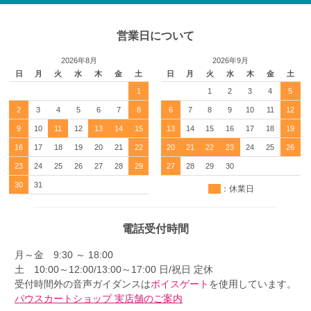
営業日について
2026年8月
2026年9月
日
月
火
水
木
金
土
日
月
火
水
木
金
土
1
1
2
3
4
5
2
3
4
5
6
7
8
6
7
8
9
10
11
12
9
10
11
12
13
14
15
13
14
15
16
17
18
19
16
17
18
19
20
21
22
20
21
22
23
24
25
26
23
24
25
26
27
28
29
27
28
29
30
30
31
：休業日
電話受付時間
月～金 9:30 ～ 18:00
土 10:00～12:00/13:00～17:00 日/祝日 定休
受付時間外の音声ガイダンスは
ボイスゲート
を使用しています。
パウスカートショップ 実店舗のご案内