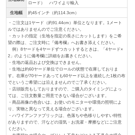
ロード） ハワイより輸入
生地幅
約45インチ（約114.3cm）
・ご注文は1ヤード（約91.44cm）単位となります。1メート
ルではありませんのでご注意ください。
・カットの指定（生地を指定の長さにカットします）をご希
望の際は、ご注文時に『備考欄』へお書き添えください。
例）8ヤードを4ヤードずつカットするときは、「4ヤード×
2」のように備考欄に詳細をお書きください。
・生地の返品および交換はできません。
・生地は約60ヤード単位でロールの状態で在庫しておりま
す。在庫が70ヤードあっても60ヤード以上を連続した1枚の布
でというご希望には沿えませんのでご了承ください。
・店頭販売もしておりますので、ご購入のタイミングによっ
ては、ご注文数量ご用意できない場合がございます。
・商品画像の色合いは、お使いのモニターや環境の照明によ
り、実物と異なって見える場合がございます。
・ハワイアンファブリックは、色落ちや色移りしやすい特性
がありますので、汗などの湿気・お洗濯・摩擦などにご注意
ください。