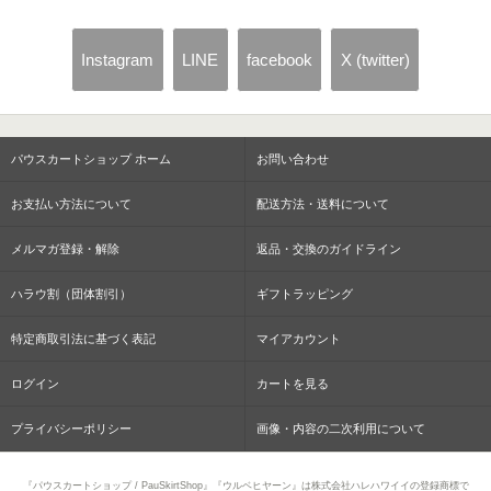
Instagram
LINE
facebook
X (twitter)
パウスカートショップ ホーム
お問い合わせ
お支払い方法について
配送方法・送料について
メルマガ登録・解除
返品・交換のガイドライン
ハラウ割（団体割引）
ギフトラッピング
特定商取引法に基づく表記
マイアカウント
ログイン
カートを見る
プライバシーポリシー
画像・内容の二次利用について
『パウスカートショップ / PauSkirtShop』『ウルベヒヤーン』は株式会社ハレハワイイの登録商標で