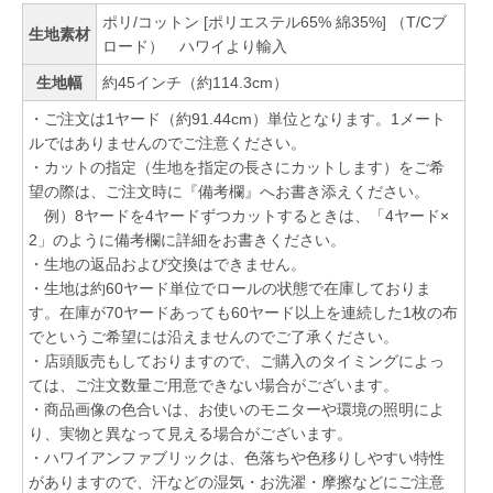
ポリ/コットン [ポリエステル65% 綿35%] （T/Cブ
生地素材
ロード） ハワイより輸入
生地幅
約45インチ（約114.3cm）
・ご注文は1ヤード（約91.44cm）単位となります。1メート
ルではありませんのでご注意ください。
・カットの指定（生地を指定の長さにカットします）をご希
望の際は、ご注文時に『備考欄』へお書き添えください。
例）8ヤードを4ヤードずつカットするときは、「4ヤード×
2」のように備考欄に詳細をお書きください。
・生地の返品および交換はできません。
・生地は約60ヤード単位でロールの状態で在庫しておりま
す。在庫が70ヤードあっても60ヤード以上を連続した1枚の布
でというご希望には沿えませんのでご了承ください。
・店頭販売もしておりますので、ご購入のタイミングによっ
ては、ご注文数量ご用意できない場合がございます。
・商品画像の色合いは、お使いのモニターや環境の照明によ
り、実物と異なって見える場合がございます。
・ハワイアンファブリックは、色落ちや色移りしやすい特性
がありますので、汗などの湿気・お洗濯・摩擦などにご注意