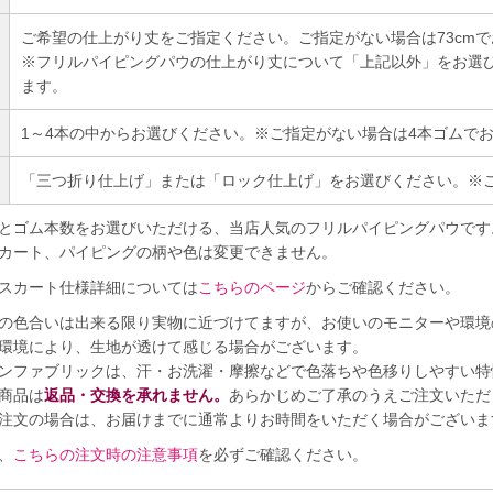
ご希望の仕上がり丈をご指定ください。ご指定がない場合は73cm
※フリルパイピングパウの仕上がり丈について「上記以外」をお選びの
ます。
1～4本の中からお選びください。※ご指定がない場合は4本ゴムで
「三つ折り仕上げ」または「ロック仕上げ」をお選びください。※
とゴム本数をお選びいただける、当店人気のフリルパイピングパウです
カート、パイピングの柄や色は変更できません。
スカート仕様詳細については
こちらのページ
からご確認ください。
の色合いは出来る限り実物に近づけてますが、お使いのモニターや環境
環境により、生地が透けて感じる場合がございます。
ンファブリックは、汗・お洗濯・摩擦などで色落ちや色移りしやすい特
商品は
返品・交換を承れません。
あらかじめご了承のうえご注文いただ
注文の場合は、お届けまでに通常よりお時間をいただく場合がございま
、
こちらの注文時の注意事項
を必ずご確認ください。