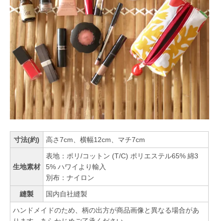
寸法(約)
高さ7cm、横幅12cm、マチ7cm
表地：ポリ/コットン (T/C) ポリエステル65% 綿3
生地素材
5% ハワイより輸入
別布：ナイロン
縫製
国内自社縫製
ハンドメイドのため、柄の出方が商品画像と異なる場合があ
ります。あらかじめご了承ください。