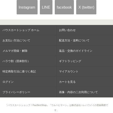
Instagram
LINE
facebook
X (twitter)
パウスカートショップ ホーム
お問い合わせ
お支払い方法について
配送方法・送料について
メルマガ登録・解除
返品・交換のガイドライン
ハラウ割（団体割引）
ギフトラッピング
特定商取引法に基づく表記
マイアカウント
ログイン
カートを見る
プライバシーポリシー
画像・内容の二次利用について
『パウスカートショップ / PauSkirtShop』『ウルベヒヤーン』は株式会社ハレハワイイの登録商標で
す。