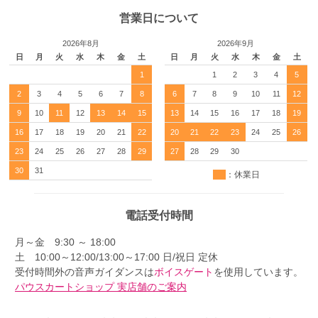
営業日について
2026年8月
2026年9月
日
月
火
水
木
金
土
日
月
火
水
木
金
土
1
1
2
3
4
5
2
3
4
5
6
7
8
6
7
8
9
10
11
12
9
10
11
12
13
14
15
13
14
15
16
17
18
19
16
17
18
19
20
21
22
20
21
22
23
24
25
26
23
24
25
26
27
28
29
27
28
29
30
30
31
：休業日
電話受付時間
月～金 9:30 ～ 18:00
土 10:00～12:00/13:00～17:00 日/祝日 定休
受付時間外の音声ガイダンスは
ボイスゲート
を使用しています。
パウスカートショップ 実店舗のご案内