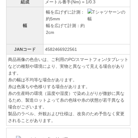
組成
メートル番手(Nm) = 1/0.3
幅を広げずに計測：
約5mm
幅
幅を広げて計測：約
2cm
JANコード
4582466922561
商品画像の色合いは、ご利用のPC/スマートフォン/タブレット
などの種類や環境により、実物と異なって見える場合があり
ます。
糸の幅は不均等な場合があります。
糸は色落ちや色移りする場合があります。
糸の生産時の環境（温度や湿度）で染め上がりが微妙に異な
るため、製造ロットよって糸の色味や糸の状態が若干異なる
場合がございます。
製品のラベル、外観および仕様は、改良のため予告なく変更
されることがあります。