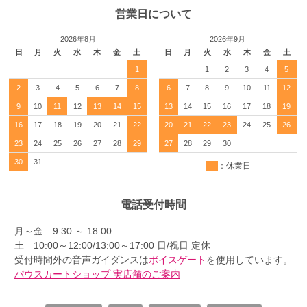
営業日について
2026年8月
2026年9月
日
月
火
水
木
金
土
日
月
火
水
木
金
土
1
1
2
3
4
5
2
3
4
5
6
7
8
6
7
8
9
10
11
12
9
10
11
12
13
14
15
13
14
15
16
17
18
19
16
17
18
19
20
21
22
20
21
22
23
24
25
26
23
24
25
26
27
28
29
27
28
29
30
30
31
：休業日
電話受付時間
月～金 9:30 ～ 18:00
土 10:00～12:00/13:00～17:00 日/祝日 定休
受付時間外の音声ガイダンスは
ボイスゲート
を使用しています。
パウスカートショップ 実店舗のご案内