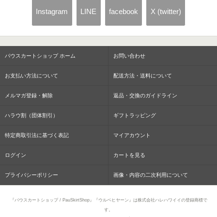
Instagram
LINE
facebook
X (twitter)
パウスカートショップ ホーム
お問い合わせ
お支払い方法について
配送方法・送料について
メルマガ登録・解除
返品・交換のガイドライン
ハラウ割（団体割引）
ギフトラッピング
特定商取引法に基づく表記
マイアカウント
ログイン
カートを見る
プライバシーポリシー
画像・内容の二次利用について
『パウスカートショップ / PauSkirtShop』『ウルベヒヤーン』は株式会社ハレハワイイの登録商標で
す。