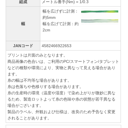
組成
メートル番手(Nm) = 1/0.3
幅を広げずに計測：
約5mm
幅
幅を広げて計測：約
2cm
JANコード
4582466922653
プリントは片面のみとなります。
商品画像の色合いは、ご利用のPC/スマートフォン/タブレット
などの種類や環境により、実物と異なって見える場合があり
ます。
糸の幅は不均等な場合があります。
糸は色落ちや色移りする場合があります。
糸の生産時の環境（温度や湿度）で染め上がりが微妙に異な
るため、製造ロットよって糸の色味や糸の状態が若干異なる
場合がございます。
製品のラベル、外観および仕様は、改良のため予告なく変更
されることがあります。