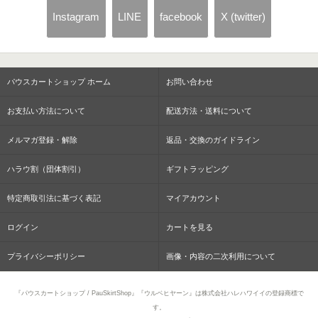
Instagram
LINE
facebook
X (twitter)
パウスカートショップ ホーム
お問い合わせ
お支払い方法について
配送方法・送料について
メルマガ登録・解除
返品・交換のガイドライン
ハラウ割（団体割引）
ギフトラッピング
特定商取引法に基づく表記
マイアカウント
ログイン
カートを見る
プライバシーポリシー
画像・内容の二次利用について
『パウスカートショップ / PauSkirtShop』『ウルベヒヤーン』は株式会社ハレハワイイの登録商標で
す。