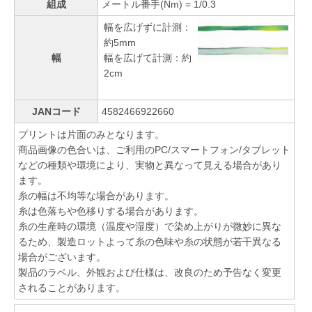
組成
メートル番手(Nm) = 1/0.3
幅を広げずに計測：
約5mm
幅
幅を広げて計測：約
2cm
JANコード
4582466922660
プリントは片面のみとなります。
商品画像の色合いは、ご利用のPC/スマートフォン/タブレット
などの種類や環境により、実物と異なって見える場合があり
ます。
糸の幅は不均等な場合があります。
糸は色落ちや色移りする場合があります。
糸の生産時の環境（温度や湿度）で染め上がりが微妙に異な
るため、製造ロットよって糸の色味や糸の状態が若干異なる
場合がございます。
製品のラベル、外観および仕様は、改良のため予告なく変更
されることがあります。