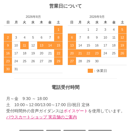
営業日について
2026年8月
2026年9月
日
月
火
水
木
金
土
日
月
火
水
木
金
土
1
1
2
3
4
5
2
3
4
5
6
7
8
6
7
8
9
10
11
12
9
10
11
12
13
14
15
13
14
15
16
17
18
19
16
17
18
19
20
21
22
20
21
22
23
24
25
26
23
24
25
26
27
28
29
27
28
29
30
30
31
：休業日
電話受付時間
月～金 9:30 ～ 18:00
土 10:00～12:00/13:00～17:00 日/祝日 定休
受付時間外の音声ガイダンスは
ボイスゲート
を使用しています。
パウスカートショップ 実店舗のご案内