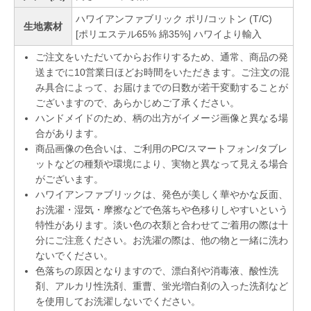
ハワイアンファブリック ポリ/コットン (T/C)
生地素材
[ポリエステル65% 綿35%] ハワイより輸入
ご注文をいただいてからお作りするため、通常、商品の発
送までに10営業日ほどお時間をいただきます。ご注文の混
み具合によって、お届けまでの日数が若干変動することが
ございますので、あらかじめご了承ください。
ハンドメイドのため、柄の出方がイメージ画像と異なる場
合があります。
商品画像の色合いは、ご利用のPC/スマートフォン/タブレ
ットなどの種類や環境により、実物と異なって見える場合
がございます。
ハワイアンファブリックは、発色が美しく華やかな反面、
お洗濯・湿気・摩擦などで色落ちや色移りしやすいという
特性があります。淡い色の衣類と合わせてご着用の際は十
分にご注意ください。お洗濯の際は、他の物と一緒に洗わ
ないでください。
色落ちの原因となりますので、漂白剤や消毒液、酸性洗
剤、アルカリ性洗剤、重曹、蛍光増白剤の入った洗剤など
を使用してお洗濯しないでください。