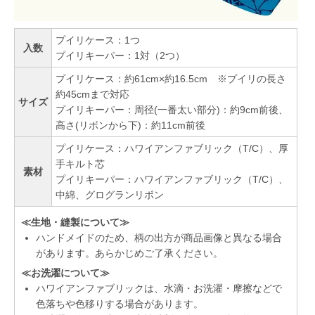
プイリケース：1つ
入数
プイリキーパー：1対（2つ）
プイリケース：約61cm×約16.5cm ※プイリの長さ
約45cmまで対応
サイズ
プイリキーパー：周径(一番太い部分)：約9cm前後、
高さ(リボンから下)：約11cm前後
プイリケース：ハワイアンファブリック（T/C）、厚
手キルト芯
素材
プイリキーパー：ハワイアンファブリック（T/C）、
中綿、グログランリボン
≪生地・縫製について≫
ハンドメイドのため、柄の出方が商品画像と異なる場合
があります。あらかじめご了承ください。
≪お洗濯について≫
ハワイアンファブリックは、水滴・お洗濯・摩擦などで
色落ちや色移りする場合があります。