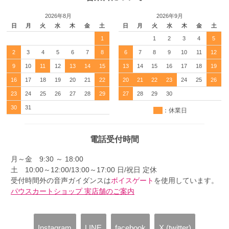
2026年8月
2026年9月
日
月
火
水
木
金
土
日
月
火
水
木
金
土
1
1
2
3
4
5
2
3
4
5
6
7
8
6
7
8
9
10
11
12
9
10
11
12
13
14
15
13
14
15
16
17
18
19
16
17
18
19
20
21
22
20
21
22
23
24
25
26
23
24
25
26
27
28
29
27
28
29
30
30
31
：休業日
電話受付時間
月～金 9:30 ～ 18:00
土 10:00～12:00/13:00～17:00 日/祝日 定休
受付時間外の音声ガイダンスは
ボイスゲート
を使用しています。
パウスカートショップ 実店舗のご案内
Instagram
LINE
facebook
X (twitter)