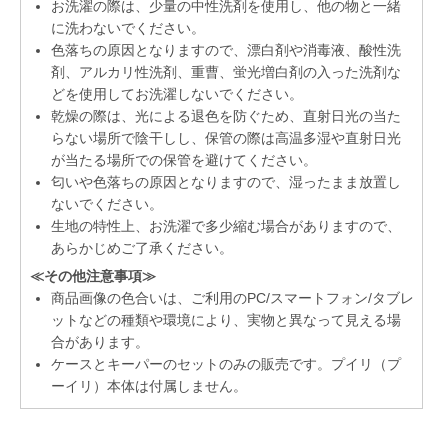
お洗濯の際は、少量の中性洗剤を使用し、他の物と一緒
に洗わないでください。
色落ちの原因となりますので、漂白剤や消毒液、酸性洗
剤、アルカリ性洗剤、重曹、蛍光増白剤の入った洗剤な
どを使用してお洗濯しないでください。
乾燥の際は、光による退色を防ぐため、直射日光の当た
らない場所で陰干しし、保管の際は高温多湿や直射日光
が当たる場所での保管を避けてください。
匂いや色落ちの原因となりますので、湿ったまま放置し
ないでください。
生地の特性上、お洗濯で多少縮む場合がありますので、
あらかじめご了承ください。
≪その他注意事項≫
商品画像の色合いは、ご利用のPC/スマートフォン/タブレ
ットなどの種類や環境により、実物と異なって見える場
合があります。
ケースとキーパーのセットのみの販売です。プイリ（プ
ーイリ）本体は付属しません。