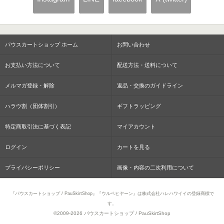
パウスカートショップ ホーム
お問い合わせ
お支払い方法について
配送方法・送料について
メルマガ登録・解除
返品・交換のガイドライン
ハラウ割（団体割引）
ギフトラッピング
特定商取引法に基づく表記
マイアカウント
ログイン
カートを見る
プライバシーポリシー
画像・内容の二次利用について
『パウスカートショップ / PauSkirtShop』『ウルベヒヤーン』は株式会社ハレハワイイの登録商標で
す。
©2009-
2026 パウスカートショップ / PauSkirtShop