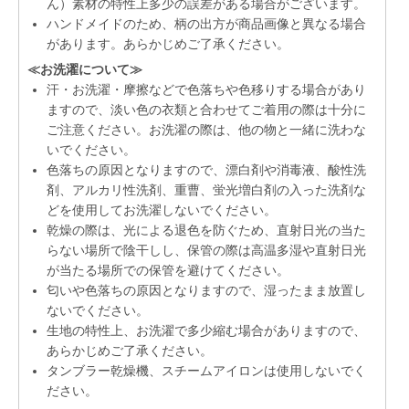
ん）素材の特性上多少の誤差がある場合がございます。
ハンドメイドのため、柄の出方が商品画像と異なる場合
があります。あらかじめご了承ください。
≪お洗濯について≫
汗・お洗濯・摩擦などで色落ちや色移りする場合があり
ますので、淡い色の衣類と合わせてご着用の際は十分に
ご注意ください。お洗濯の際は、他の物と一緒に洗わな
いでください。
色落ちの原因となりますので、漂白剤や消毒液、酸性洗
剤、アルカリ性洗剤、重曹、蛍光増白剤の入った洗剤な
どを使用してお洗濯しないでください。
乾燥の際は、光による退色を防ぐため、直射日光の当た
らない場所で陰干しし、保管の際は高温多湿や直射日光
が当たる場所での保管を避けてください。
匂いや色落ちの原因となりますので、湿ったまま放置し
ないでください。
生地の特性上、お洗濯で多少縮む場合がありますので、
あらかじめご了承ください。
タンブラー乾燥機、スチームアイロンは使用しないでく
ださい。