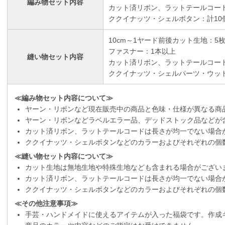
編み物セット内容
カット済リボン、ラットテールコー
ククイナッツ・シェルボタン：計10
10cm～1ヤード前後カット生地：5
ファスナー：1本以上
縫い物セット内容
カット済リボン、ラットテールコー
ククイナッツ・シェルパーツ・ウッ
≪編み物セット内容について≫
ヤーン・リボンなど現在販売中の商品と色味・仕様が異なる商
ヤーン・リボンなどラベルエラー品、デッドストック品などが
カット済リボン、ラットテールコードは長さが均一でない場合
ククイナッツ・シェルボタンなどのカラーおよびそれぞれの個
≪縫い物セット内容について≫
カット生地は無地生地や特殊生地なども含まれる場合がござい
カット済リボン、ラットテールコードは長さが均一でない場合
ククイナッツ・シェルボタンなどのカラーおよびそれぞれの個
≪その他注意事項≫
手芸・ハンドメイドに使えるアイテムが入った福袋です。作成