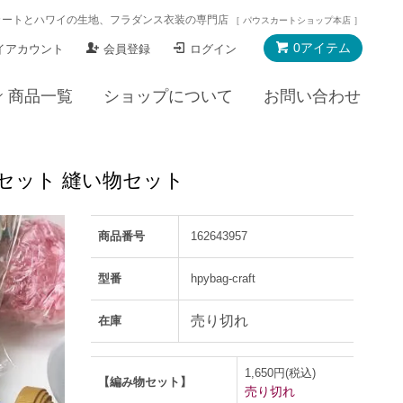
カートとハワイの生地、フラダンス衣装の専門店
［ パウスカートショップ本店 ］
0アイテム
イアカウント
会員登録
ログイン
商品一覧
ショップについて
お問い合わせ
セット 縫い物セット
商品番号
162643957
型番
hpybag-craft
売り切れ
在庫
1,650円(税込)
【編み物セット】
売り切れ