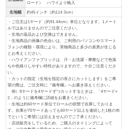
ロード） ハワイより輸入
生地幅
約45インチ（約114.3cm）
・ご注文は1ヤード（約91.44cm）単位となります。1メート
ルではありませんのでご注意ください。
・生地の返品および交換はできません。
・生地商品の画像の色合いは、ご利用のパソコンやスマート
フォンの種類・環境により、実物商品と多少の差異が生じる
とお考えください。
・ハワイアンファブリックは、汗・お洗濯・摩擦などで色落
ちや色移りしやすい特性がありますので、十分ご注意くださ
い。
・カットの指定（生地を指定の長さにカットします）をご希
望の際は、ご注文時に『備考欄』へお書き添えください。
例）8ヤードを4ヤードずつカットするときは、「4ヤード×
2」のように備考欄に詳細をお書きください。
・生地は約60ヤード単位でロールの状態で在庫しておりま
す。在庫が70ヤードあっても60ヤード以上を連続した1枚の布
でというご希望には沿えませんのでご了承ください。
・店頭販売をしているため、ご購入のタイミングによって