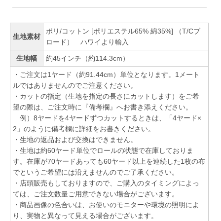
ポリ/コットン [ポリエステル65% 綿35%] （T/Cブ
生地素材
ロード） ハワイより輸入
生地幅
約45インチ（約114.3cm）
・ご注文は1ヤード（約91.44cm）単位となります。1メート
ルではありませんのでご注意ください。
・カットの指定（生地を指定の長さにカットします）をご希
望の際は、ご注文時に『備考欄』へお書き添えください。
例）8ヤードを4ヤードずつカットするときは、「4ヤード×
2」のように備考欄に詳細をお書きください。
・生地の返品および交換はできません。
・生地は約60ヤード単位でロールの状態で在庫しておりま
す。在庫が70ヤードあっても60ヤード以上を連続した1枚の布
でというご希望には沿えませんのでご了承ください。
・店頭販売もしておりますので、ご購入のタイミングによっ
ては、ご注文数量ご用意できない場合がございます。
・商品画像の色合いは、お使いのモニターや環境の照明によ
り、実物と異なって見える場合がございます。