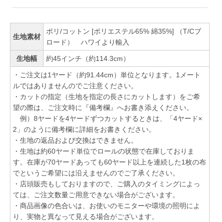
ポリ/コットン [ポリエステル65% 綿35%] （T/Cブ
生地素材
ロード） ハワイより輸入
生地幅
約45インチ（約114.3cm）
・ご注文は1ヤード（約91.44cm）単位となります。1メート
ルではありませんのでご注意ください。
・カットの指定（生地を指定の長さにカットします）をご希
望の際は、ご注文時に『備考欄』へお書き添えください。
例）8ヤードを4ヤードずつカットするときは、「4ヤード×
2」のように備考欄に詳細をお書きください。
・生地の返品および交換はできません。
・生地は約60ヤード単位でロールの状態で在庫しておりま
す。在庫が70ヤードあっても60ヤード以上を連続した1枚の布
でというご希望には沿えませんのでご了承ください。
・店頭販売もしておりますので、ご購入のタイミングによっ
ては、ご注文数量ご用意できない場合がございます。
・商品画像の色合いは、お使いのモニターや環境の照明によ
り、実物と異なって見える場合がございます。