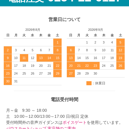
営業日について
2026年8月
2026年9月
日
月
火
水
木
金
土
日
月
火
水
木
金
土
1
1
2
3
4
5
2
3
4
5
6
7
8
6
7
8
9
10
11
12
9
10
11
12
13
14
15
13
14
15
16
17
18
19
16
17
18
19
20
21
22
20
21
22
23
24
25
26
23
24
25
26
27
28
29
27
28
29
30
30
31
：休業日
電話受付時間
月～金 9:30 ～ 18:00
土 10:00～12:00/13:00～17:00 日/祝日 定休
受付時間外の音声ガイダンスは
ボイスゲート
を使用しています。
パウスカートショップ 実店舗のご案内