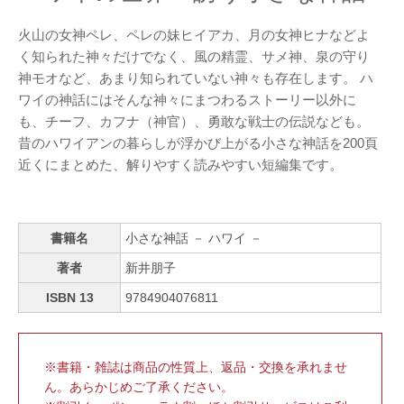
火山の女神ペレ、ペレの妹ヒイアカ、月の女神ヒナなどよ
く知られた神々だけでなく、風の精霊、サメ神、泉の守り
神モオなど、あまり知られていない神々も存在します。 ハ
ワイの神話にはそんな神々にまつわるストーリー以外に
も、チーフ、カフナ（神官）、勇敢な戦士の伝説なども。
昔のハワイアンの暮らしが浮かび上がる小さな神話を200頁
近くにまとめた、解りやすく読みやすい短編集です。
書籍名
小さな神話 － ハワイ －
著者
新井朋子
ISBN 13
9784904076811
※書籍・雑誌は商品の性質上、返品・交換を承れませ
ん。あらかじめご了承ください。