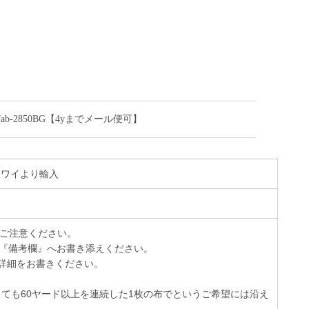
-2850BG【4yまでメール便可】
 ハワイより輸入
でご注意ください。
『備考欄』へお書き添えください。
詳細をお書きください。
っても60ヤード以上を連続した1枚の布でというご希望には沿え