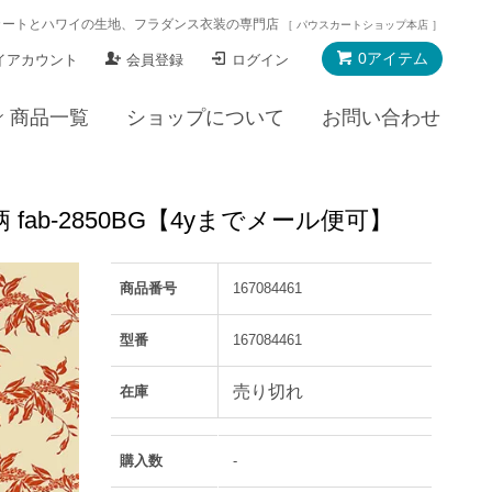
カートとハワイの生地、フラダンス衣装の専門店
［ パウスカートショップ本店 ］
0アイテム
イアカウント
会員登録
ログイン
商品一覧
ショップについて
お問い合わせ
b-2850BG【4yまでメール便可】
商品番号
167084461
型番
167084461
売り切れ
在庫
購入数
-