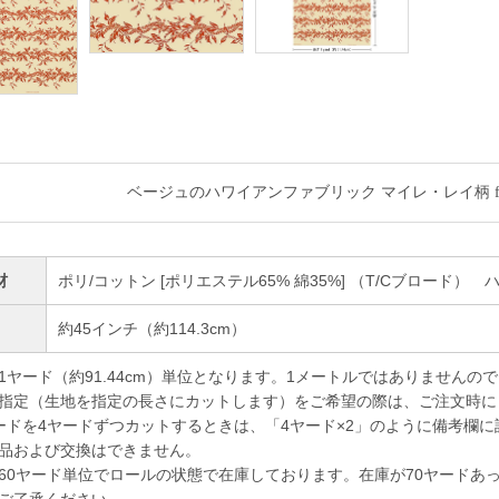
ベージュのハワイアンファブリック マイレ・レイ柄 fab
材
ポリ/コットン [ポリエステル65% 綿35%] （T/Cブロード）
幅
約45インチ（約114.3cm）
1ヤード（約91.44cm）単位となります。1メートルではありませんの
指定（生地を指定の長さにカットします）をご希望の際は、ご注文時に
ドを4ヤードずつカットするときは、「4ヤード×2」のように備考欄に
品および交換はできません。
60ヤード単位でロールの状態で在庫しております。在庫が70ヤードあ