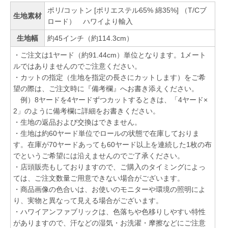
ポリ/コットン [ポリエステル65% 綿35%] （T/Cブ
生地素材
ロード） ハワイより輸入
生地幅
約45インチ（約114.3cm）
・ご注文は1ヤード（約91.44cm）単位となります。1メート
ルではありませんのでご注意ください。
・カットの指定（生地を指定の長さにカットします）をご希
望の際は、ご注文時に『備考欄』へお書き添えください。
例）8ヤードを4ヤードずつカットするときは、「4ヤード×
2」のように備考欄に詳細をお書きください。
・生地の返品および交換はできません。
・生地は約60ヤード単位でロールの状態で在庫しておりま
す。在庫が70ヤードあっても60ヤード以上を連続した1枚の布
でというご希望には沿えませんのでご了承ください。
・店頭販売もしておりますので、ご購入のタイミングによっ
ては、ご注文数量ご用意できない場合がございます。
・商品画像の色合いは、お使いのモニターや環境の照明によ
り、実物と異なって見える場合がございます。
・ハワイアンファブリックは、色落ちや色移りしやすい特性
がありますので、汗などの湿気・お洗濯・摩擦などにご注意