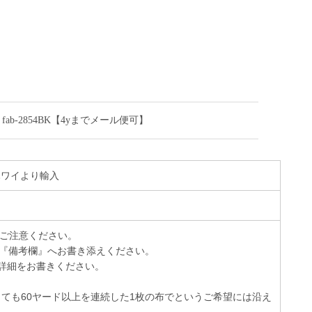
b-2854BK【4yまでメール便可】
 ハワイより輸入
でご注意ください。
『備考欄』へお書き添えください。
詳細をお書きください。
っても60ヤード以上を連続した1枚の布でというご希望には沿え