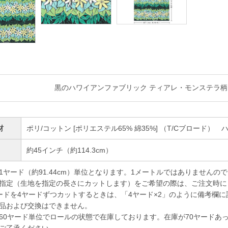
黒のハワイアンファブリック ティアレ・モンステラ柄 fa
材
ポリ/コットン [ポリエステル65% 綿35%] （T/Cブロード）
幅
約45インチ（約114.3cm）
1ヤード（約91.44cm）単位となります。1メートルではありませんの
指定（生地を指定の長さにカットします）をご希望の際は、ご注文時に
ドを4ヤードずつカットするときは、「4ヤード×2」のように備考欄に
品および交換はできません。
60ヤード単位でロールの状態で在庫しております。在庫が70ヤードあ