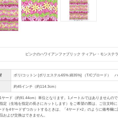
ピンクのハワイアンファブリック ティアレ・モンステラ柄 f
材
ポリ/コットン [ポリエステル65% 綿35%] （T/Cブロード）
幅
約45インチ（約114.3cm）
1ヤード（約91.44cm）単位となります。1メートルではありませんの
指定（生地を指定の長さにカットします）をご希望の際は、ご注文時に
ドを4ヤードずつカットするときは、「4ヤード×2」のように備考欄に
品および交換はできません。