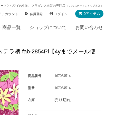
カートとハワイの生地、フラダンス衣装の専門店
［ パウスカートショップ本店 ］
0アイテム
イアカウント
会員登録
ログイン
商品一覧
ショップについて
お問い合わせ
 fab-2854Pi【4yまでメール便
商品番号
167084514
型番
167084514
売り切れ
在庫