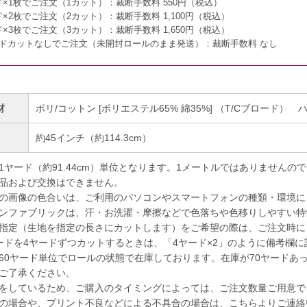
ド×1枚でご注文（1カット）：
裁断手数料 550円（税込）
ド×2枚でご注文（2カット）：
裁断手数料 1,100円（税込）
ド×3枚でご注文（3カット）：
裁断手数料 1,650円（税込）
ードカットなしでご注文（未開封ロールのまま発送）：
裁断手数料 なし
材
ポリ/コットン [ポリエステル65% 綿35%] （T/Cブロード）
幅
約45インチ（約114.3cm）
1ヤード（約91.44cm）単位となります。1メートルではありませんの
品および交換はできません。
の画像の色合いは、ご利用のパソコンやスマートフォンの種類・環境に
ンファブリックは、汗・お洗濯・摩擦などで色落ちや色移りしやすい特
指定（生地を指定の長さにカットします）をご希望の際は、ご注文時に
ドを4ヤードずつカットするときは、「4ヤード×2」のように備考欄に
60ヤード単位でロールの状態で在庫しております。在庫が70ヤードあ
ご了承ください。
をしているため、ご購入のタイミングによっては、ご注文数量ご用意で
の場合や、プリント不良などによる不具合の場合は、こちらよりご連絡