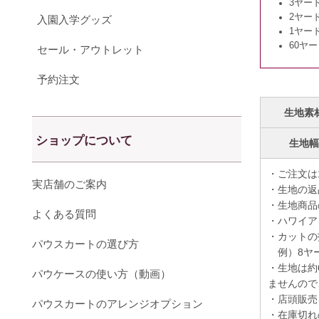
3ヤー
2ヤー
入園入学グッズ
1ヤー
60ヤ
セール・アウトレット
予約注文
生地素
ショップについて
生地
・ご注文は
実店舗のご案内
・生地の返
・生地商品
よくある質問
・ハワイア
・カットの
パウスカートの選び方
例）8ヤー
・生地は約
パウケースの使い方（動画）
ませんので
・店頭販売
パウスカートのアレンジオプション
・在庫切れ