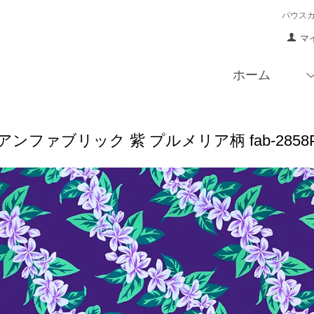
パウス
マ
ホーム
ンファブリック 紫 プルメリア柄 fab-285