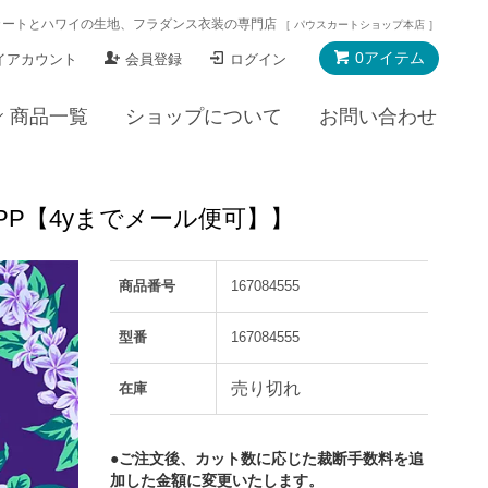
カートとハワイの生地、フラダンス衣装の専門店
［ パウスカートショップ本店 ］
0アイテム
イアカウント
会員登録
ログイン
商品一覧
ショップについて
お問い合わせ
8PP【4yまでメール便可】】
商品番号
167084555
型番
167084555
売り切れ
在庫
●ご注文後、カット数に応じた裁断手数料を追
加した金額に変更いたします。