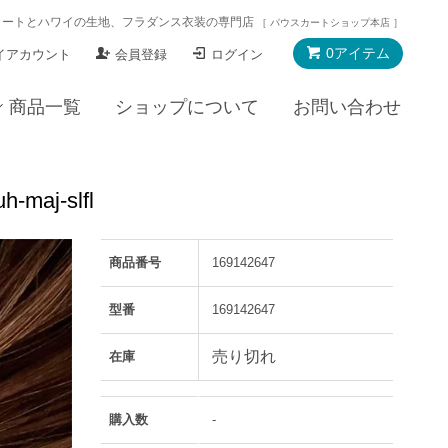
カートとハワイの生地、フラダンス衣装の専門店
［ パウスカートショップ本店 ］
0アイテム
イアカウント
会員登録
ログイン
商品一覧
ショップについて
お問い合わせ
aj-slfl
商品番号
169142647
型番
169142647
売り切れ
在庫
購入数
-