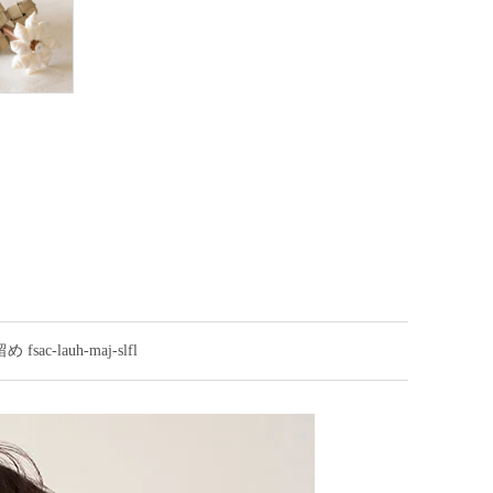
-lauh-maj-slfl