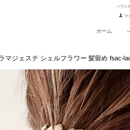
パウス
マ
ホーム
マジェステ シェルフラワー 髪留め fsac-lauh-m