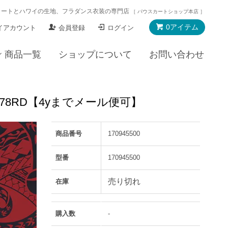
カートとハワイの生地、フラダンス衣装の専門店
［ パウスカートショップ本店 ］
0アイテム
イアカウント
会員登録
ログイン
商品一覧
ショップについて
お問い合わせ
878RD【4yまでメール便可】
商品番号
170945500
型番
170945500
売り切れ
在庫
購入数
-