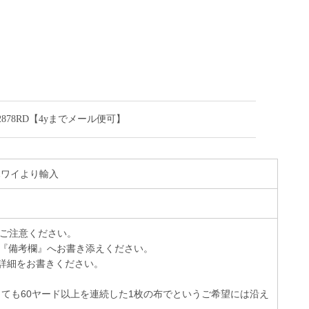
2878RD【4yまでメール便可】
 ハワイより輸入
でご注意ください。
『備考欄』へお書き添えください。
詳細をお書きください。
っても60ヤード以上を連続した1枚の布でというご希望には沿え