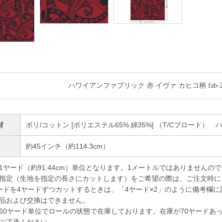
ハワイアンファブリック 赤 イヴァ カヒコ柄 fab-
材
ポリ/コットン [ポリエステル65% 綿35%] （T/Cブロード）
幅
約45インチ（約114.3cm）
1ヤード（約91.44cm）単位となります。1メートルではありませんの
指定（生地を指定の長さにカットします）をご希望の際は、ご注文時に
ドを4ヤードずつカットするときは、「4ヤード×2」のように備考欄に
品および交換はできません。
60ヤード単位でロールの状態で在庫しております。在庫が70ヤードあ