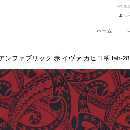
パウス
マ
ホーム
ンファブリック 赤 イヴァ カヒコ柄 fab-2