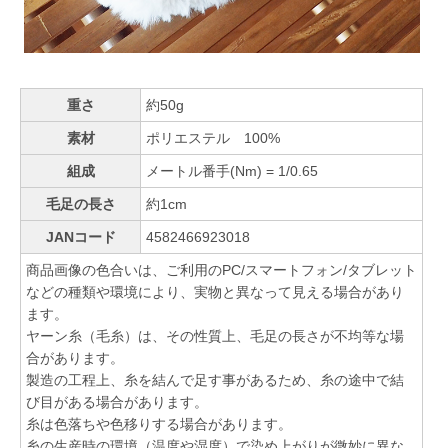
重さ
約50g
素材
ポリエステル 100%
組成
メートル番手(Nm) = 1/0.65
毛足の長さ
約1cm
JANコード
4582466923018
商品画像の色合いは、ご利用のPC/スマートフォン/タブレット
などの種類や環境により、実物と異なって見える場合があり
ます。
ヤーン糸（毛糸）は、その性質上、毛足の長さが不均等な場
合があります。
製造の工程上、糸を結んで足す事があるため、糸の途中で結
び目がある場合があります。
糸は色落ちや色移りする場合があります。
糸の生産時の環境（温度や湿度）で染め上がりが微妙に異な